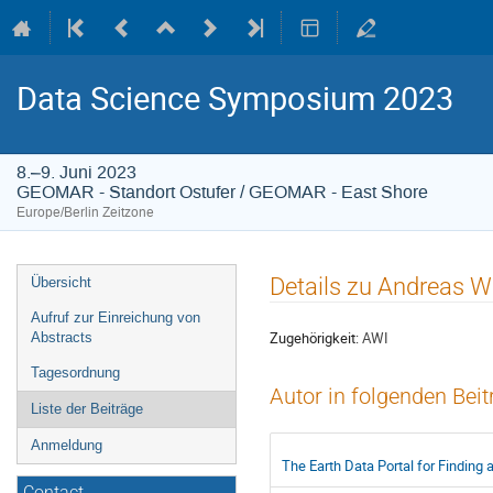
Data Science Symposium 2023
8.–9. Juni 2023
GEOMAR - Standort Ostufer / GEOMAR - East Shore
Europe/Berlin Zeitzone
Veranstaltungsmenü
Details zu Andreas W
Übersicht
Aufruf zur Einreichung von
Zugehörigkeit:
AWI
Abstracts
Tagesordnung
Autor in folgenden Bei
Liste der Beiträge
Anmeldung
The Earth Data Portal for Finding