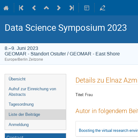
Data Science Symposium 2023
8.–9. Juni 2023
GEOMAR - Standort Ostufer / GEOMAR - East Shore
Europe/Berlin Zeitzone
Veranstaltungsmenü
Details zu Elnaz Azm
Übersicht
Aufruf zur Einreichung von
Titel:
Frau
Abstracts
Tagesordnung
Autor in folgendem Bei
Liste der Beiträge
Anmeldung
Boosting the virtual research env