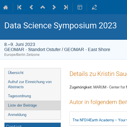
Data Science Symposium 2023
8.–9. Juni 2023
GEOMAR - Standort Ostufer / GEOMAR - East Shore
Europe/Berlin Zeitzone
Veranstaltungsmenü
Details zu Kristin Sa
Übersicht
Aufruf zur Einreichung von
Zugehörigkeit:
MARUM - Center for M
Abstracts
Tagesordnung
Autor in folgendem Bei
Liste der Beiträge
Anmeldung
The NFDI4Earth Academy – Your tr