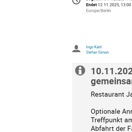
Datum/Zeit
Endet
12.11.2025, 13:00
Alle
Europe/Berlin
Zeiten
in
Europe/Berlin
Ingo Kahl
Sitzungsleiter
Stefan Simon
10.11.20
Extra
gemeinsa
Information
Restaurant Jan
Optionale Anre
Treffpunkt a
Abfahrt der 