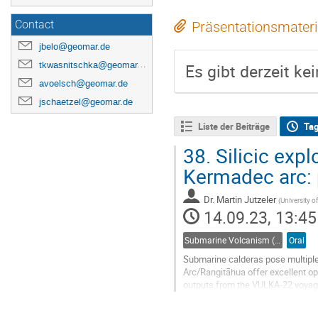
Contact
Präsentationsmateri
jbelo@geomar.de
tkwasnitschka@geomar.de
Es gibt derzeit ke
avoelsch@geomar.de
jschaetzel@geomar.de
Liste der Beiträge
Ta
38.
Silicic exp
Kermadec arc: p
Dr.
Martin Jutzeler
(
University o
14.09.23, 13:45
Submarine Volcanism (Co-sponsored by IAVCEI Commission on Submarine Volcanism)
Oral
Submarine calderas pose multiple
Arc/Rangitāhua offer excellent o
outputs from the VULKA-22 voyag
submarine silicic caldera volcano