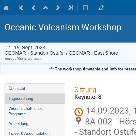
Oceanic Volcanism Workshop
12.–15. Sept. 2023
GEOMAR - Standort Ostufer / GEOMAR - East Shore
Europe/Berlin Zeitzone
*** The workshop timetable and info for present
Veranstaltungsmenü
Sitzung
Übersicht
Keynote- 3
Tagesordnung
14.09.2023, 
Wissenschaftliches
Programm
8A-002 - Hörs
Anmeldung
- Standort Ostu
Travel & Accomodation