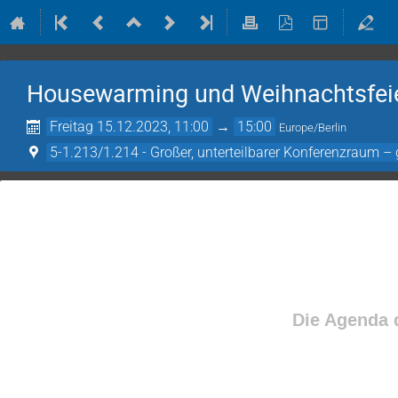
Housewarming und Weihnachtsfei
Freitag 15.12.2023, 11:00
→
15:00
Europe/Berlin
5-1.213/1.214 - Großer, unterteilbarer Konferenzraum 
Die Agenda d